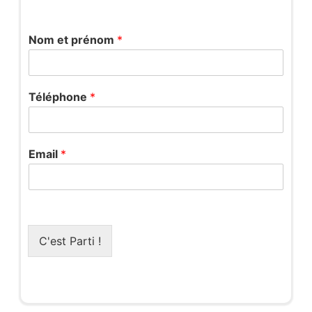
Nom et prénom
*
*
Téléphone
*
N
o
m
e
Email
*
t
C'est Parti !