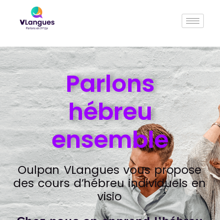
Parlons
hébreu
ensemble
Oulpan VLangues vous propose
des cours d’hébreu individuels en
visio